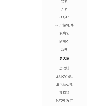
套装
外套
羽绒服
袜子/帽/配件
双肩包
防晒衣
短袖
男大童
运动鞋
凉鞋/泡泡鞋
透气运动鞋
熊猫鞋
帆布鞋/板鞋