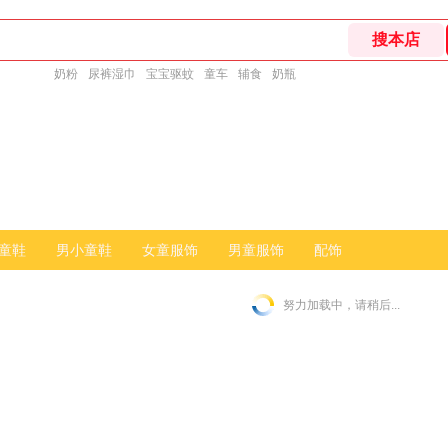
奶粉
尿裤湿巾
宝宝驱蚊
童车
辅食
奶瓶
童鞋
男小童鞋
女童服饰
男童服饰
配饰
努力加载中，请稍后...