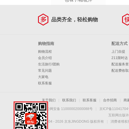
包/袜子/帽/配件
品类齐全，轻松购物
购物指南
配送方式
购物流程
上门自提
会员介绍
211限时达
生活旅行/团购
配送服务查
常见问题
配送费收取
大家电
联系客服
关于我们
|
联系我们
|
联系客服
|
合作招商
|
商
京公网安备 11000002000088号
|
京ICP备1104170
互联网出版许
Copyright © 2004 -
2026
京东JINGDONG 版权所有
|
消费者维权热