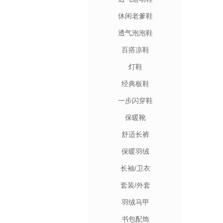
休闲老爹鞋
透气泡泡鞋
百搭凉鞋
灯鞋
经典板鞋
一步闪穿鞋
保暖靴
舒适长裤
保暖羽绒
长袖/卫衣
套装/外套
羽绒马甲
书包配饰