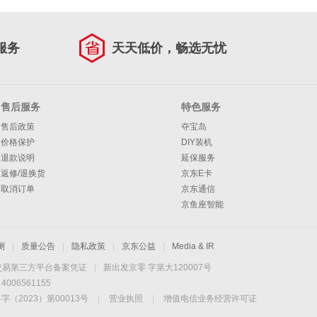
服务
天天低价，畅选无忧
售后服务
特色服务
售后政策
夺宝岛
价格保护
DIY装机
退款说明
延保服务
返修/退换货
京东E卡
取消订单
京东通信
京鱼座智能
测
|
质量公告
|
隐私政策
|
京东公益
|
Media & IR
交易第三方平台备案凭证
|
新出发京零 字第大120007号
06561155
2023）第00013号
|
营业执照
|
增值电信业务经营许可证