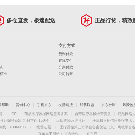
多仓直发，极速配送
正品行货，精致
支付方式
货到付款
在线支付
询
分期付款
标准
公司转账
家帮助
|
营销中心
|
手机京东
|
友情链接
|
销售联盟
|
京东社区
|
风险监
4号
|
ICP
|
药品医疗器械网络服务备案
|
自营医疗器械经营资质
|
药品网络
可证编号新出网证(京)字150号
|
出版物经营许可证
|
违法和不良信息举报电话：40
线：4006067733
经营证照
|
医疗器械第三方平台备案凭证（京）网械平台备字（
京东旗下网站：
京东钱包
|
京东云