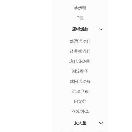
学步鞋
T恤
店铺爆款
舒适运动鞋
经典熊猫鞋
凉鞋/泡泡鞋
潮流靴子
休闲运动裤
运动卫衣
闪穿鞋
羽绒/外套
女大童